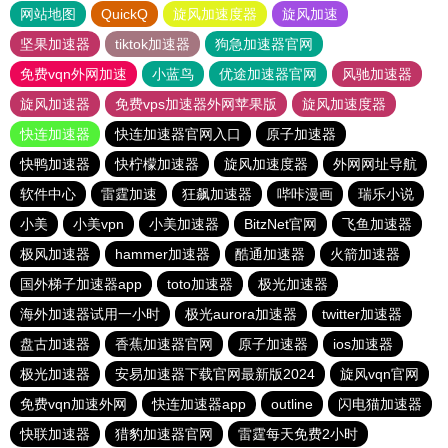
网站地图
QuickQ
旋风加速度器
旋风加速
坚果加速器
tiktok加速器
狗急加速器官网
免费vqn外网加速
小蓝鸟
优途加速器官网
风驰加速器
旋风加速器
免费vps加速器外网苹果版
旋风加速度器
快连加速器
快连加速器官网入口
原子加速器
快鸭加速器
快柠檬加速器
旋风加速度器
外网网址导航
软件中心
雷霆加速
狂飙加速器
哔咔漫画
瑞乐小说
小美
小美vpn
小美加速器
BitzNet官网
飞鱼加速器
极风加速器
hammer加速器
酷通加速器
火箭加速器
国外梯子加速器app
toto加速器
极光加速器
海外加速器试用一小时
极光aurora加速器
twitter加速器
盘古加速器
香蕉加速器官网
原子加速器
ios加速器
极光加速器
安易加速器下载官网最新版2024
旋风vqn官网
免费vqn加速外网
快连加速器app
outline
闪电猫加速器
快联加速器
猎豹加速器官网
雷霆每天免费2小时